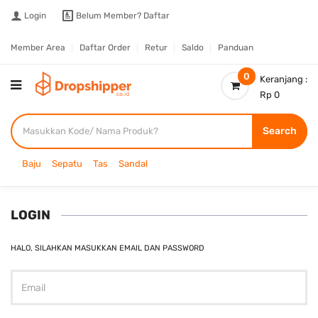
Login
Belum Member?
Daftar
Member Area
Daftar Order
Retur
Saldo
Panduan
0
Keranjang :
Rp 0
Search
Baju
Sepatu
Tas
Sandal
LOGIN
HALO, SILAHKAN MASUKKAN EMAIL DAN PASSWORD