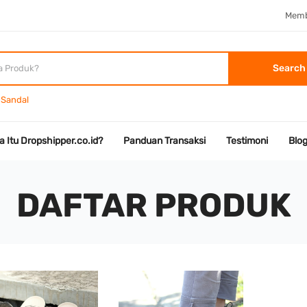
Memb
Search
Sandal
a Itu Dropshipper.co.id?
Panduan Transaksi
Testimoni
Blo
DAFTAR PRODUK