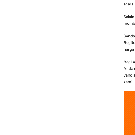
acara 
Selain
membu
Sanda
Begitu
harga 
Bagi A
Anda d
yang s
kami.