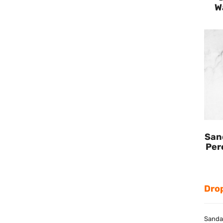
W
San
Per
Dro
Sanda