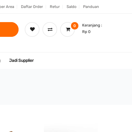
er Area
Daftar Order
Retur
Saldo
Panduan
Keranjang :
0
Rp 0
g
Jadi Supplier