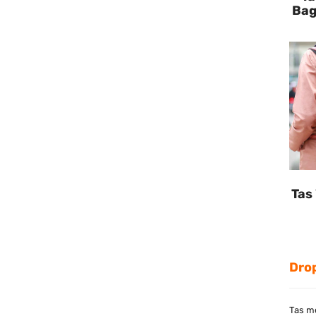
Bag
Tas
Drop
Tas m