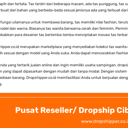
apih dan tertata. Tas terdiri dari beberapa macam, ada tas punggung, tas 
rbuat dari bahan yang berbeda-beda sesuai jenisnya ada yang terbuat dari kul
 fungsi utamanya untuk membawa barang, tas memiliki nilai fashion, teruta
model dan warna. Biasanya tas wanita berwarna cerah dan feminim. Permi
babkan para desainer tas berlomba-lomba menciptakan inovasi tas terbar
ipper.co.id merupakan marketplace yang menyediakan koleksi tas wanita d
ih sesuai dengan model yang Anda suka. Anda dapat mencocokkan fashio
nda yang tertarik jualan online dan ingin memiliki usaha sampingan, dro
on yang dapat dipasarkan dengan mudah dan tanpa modal. Dengan sistem 
ediaan barang. Dropshipper.co.id memfasilitasi Anda untuk berjualan den
g.
Pusat Reseller/ Dropship C
www.dropshipper.co.