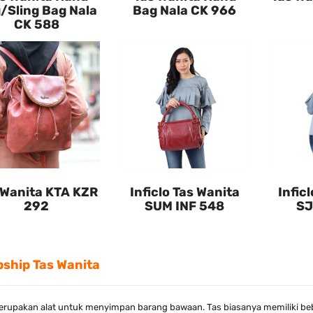
/Sling Bag Nala
Bag Nala CK 966
CK 588
 Wanita KTA KZR
Inficlo Tas Wanita
Infic
292
SUM INF 548
SJ
ship Tas Wanita
erupakan alat untuk menyimpan barang bawaan. Tas biasanya memiliki be