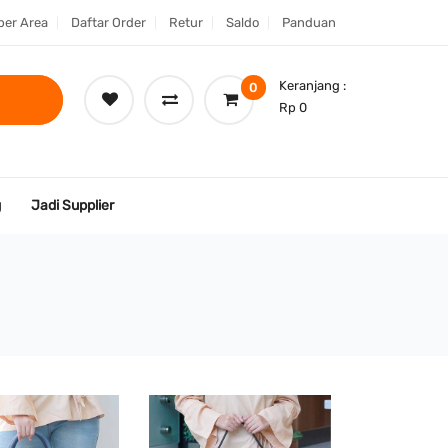
er Area
Daftar Order
Retur
Saldo
Panduan
Keranjang :
0
Rp 0
g
Jadi Supplier