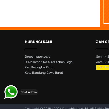
HUBUNGI KAMI
JAM O
Dropshipper.co.id
Senin - 
Jl.Mekarsari No.4 Kel.Kebon Lega
Jam 08:0
Kec.Bojongloa Kidul
Cek Jad
Kota Bandung Jawa Barat
Chat Admin
Copyright © 2018 -
2026 Dropshipper.co.id | All Rights R