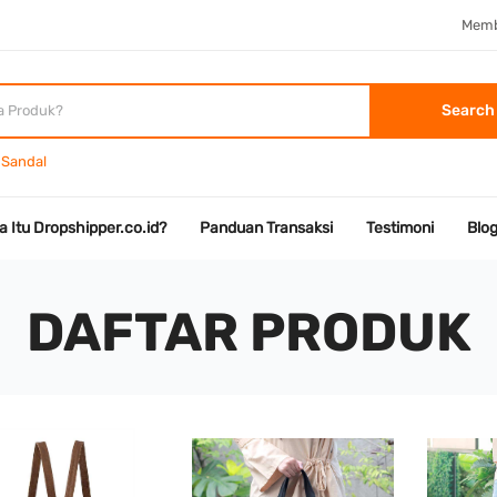
Memb
Search
Sandal
a Itu Dropshipper.co.id?
Panduan Transaksi
Testimoni
Blo
DAFTAR PRODUK