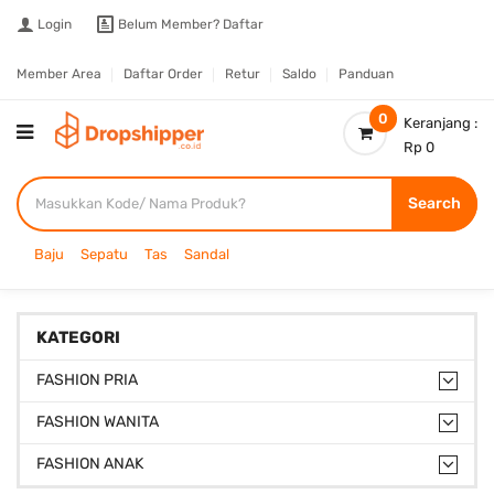
Login
Belum Member?
Daftar
Member Area
Daftar Order
Retur
Saldo
Panduan
0
Keranjang :
Rp 0
Search
Baju
Sepatu
Tas
Sandal
KATEGORI
FASHION PRIA
FASHION WANITA
FASHION ANAK