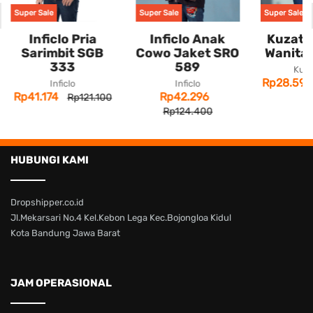
Super Sale
Super Sale
Super Sale
Inficlo Pria
Inficlo Anak
Kuzatu
Sarimbit SGB
Cowo Jaket SRO
Wanita 
333
589
Kuza
Rp28.595
Inficlo
Inficlo
Rp41.174
Rp42.296
Rp121.100
Rp124.400
HUBUNGI KAMI
Dropshipper.co.id
Jl.Mekarsari No.4 Kel.Kebon Lega Kec.Bojongloa Kidul
Kota Bandung Jawa Barat
JAM OPERASIONAL