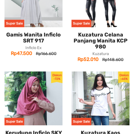
Super Sale
Super Sale
Gamis Wanita Inficlo
Kuzatura Celana
SRT 917
Panjang Wanita KCP
980
Inficlo Ex
Rp47.500
Rp166.600
Kuzatura
Rp52.010
Rp148.600
Diskon
Diskon
-72%
-65%
Super Sale
Super Sale
Kerudung Inficlo SKY
Kuzatura Kaos