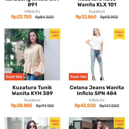
891
Wanita KLX 101
Inficlo Ex
Kuzatura
Rp23.750
Rp32.865
Rp84.500
Rp93.900
Diskon
Diskon
-65%
-72%
Super Sale
Super Sale
Kuzatura Tunik
Celana Jeans Wanita
Wanita KYH 389
Inficlo SPN 484
Kuzatura
Inficlo Ex
Rp38.885
Rp42.500
Rp111.100
Rp147.000
Diskon
Diskon
-65%
-65%