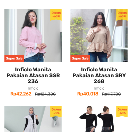
Diskon
Diskon
-66%
-66%
Super Sale
Super Sale
Inficlo Wanita
Inficlo Wanita
Pakaian Atasan SSR
Pakaian Atasan SRY
236
268
Inficlo
Inficlo
Rp42.262
Rp40.018
Rp124.300
Rp117.700
Diskon
Diskon
-72%
-65%