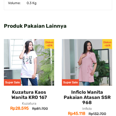
Volume:
0.3 Kg
Produk Pakaian Lainnya
Diskon
Diskon
-65%
-66%
Super Sale
Super Sale
Kuzatura Kaos
Inficlo Wanita
Wanita KRO 167
Pakaian Atasan SSR
968
Kuzatura
Rp28.595
Rp81.700
Inficlo
Rp45.118
Rp132.700