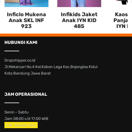
Inficlo Mukena
Infikids Jaket
Kaos 
Anak SKL INF
Anak IYN KID
Panjan
923
485
IYN K
HUBUNGI KAMI
Dropshipper.co.id
Jl.Mekarsari No.4 Kel.Kebon Lega Kec.Bojongloa Kidul
Kota Bandung Jawa Barat
JAM OPERASIONAL
Senin - Sabtu
Jam 08:00 s/d 17:00 WIB
Cek Jadwal Libur