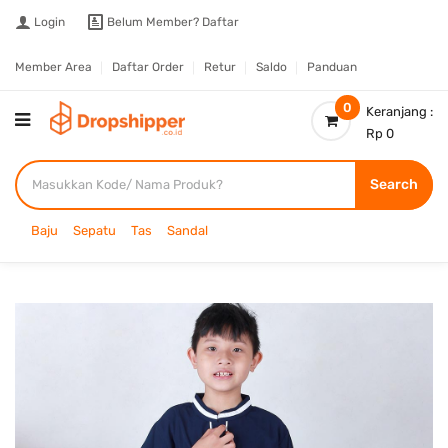
Login
Belum Member?
Daftar
Member Area
Daftar Order
Retur
Saldo
Panduan
0
Keranjang :
Rp 0
Search
Baju
Sepatu
Tas
Sandal