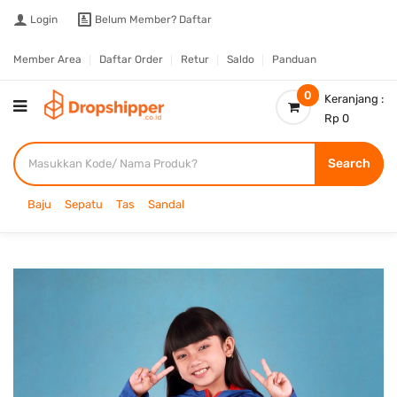
Login
Belum Member?
Daftar
Member Area
Daftar Order
Retur
Saldo
Panduan
0
Keranjang :
Rp 0
Search
Baju
Sepatu
Tas
Sandal