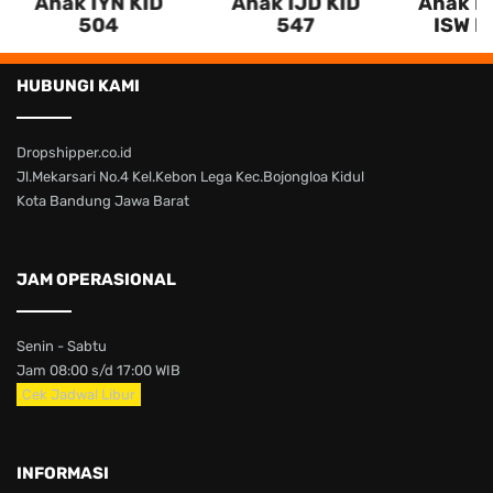
Anak IYN KID
Anak IJD KID
Anak La
504
547
ISW K
HUBUNGI KAMI
Dropshipper.co.id
Jl.Mekarsari No.4 Kel.Kebon Lega Kec.Bojongloa Kidul
Kota Bandung Jawa Barat
JAM OPERASIONAL
Senin - Sabtu
Jam 08:00 s/d 17:00 WIB
Cek Jadwal Libur
INFORMASI