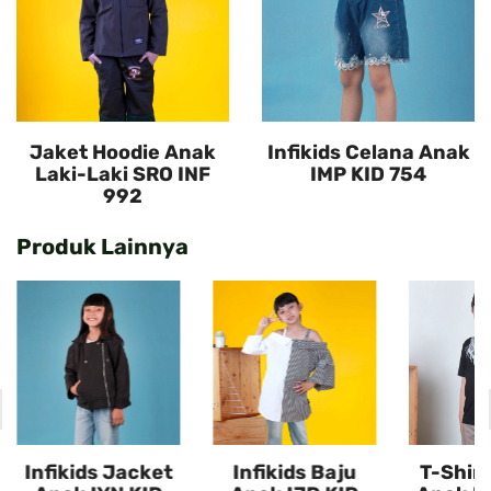
Jaket Hoodie Anak
Infikids Celana Anak
Laki-Laki SRO INF
IMP KID 754
992
Produk Lainnya
Infikids Jacket
Infikids Baju
T-Shirt