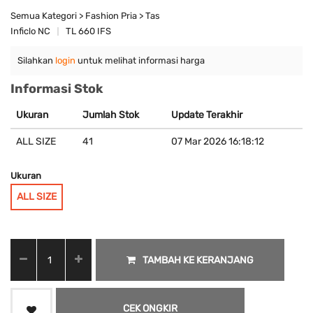
Semua Kategori > Fashion Pria > Tas
Inficlo NC
TL 660 IFS
Silahkan
login
untuk melihat informasi harga
Informasi Stok
Ukuran
Jumlah Stok
Update Terakhir
ALL SIZE
41
07 Mar 2026 16:18:12
Ukuran
ALL SIZE
TAMBAH KE KERANJANG
CEK ONGKIR