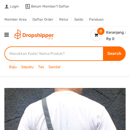
Login
Belum Member?
Daftar
Member Area
Daftar Order
Retur
Saldo
Panduan
0
Keranjang :
Rp 0
Search
Baju
Sepatu
Tas
Sandal