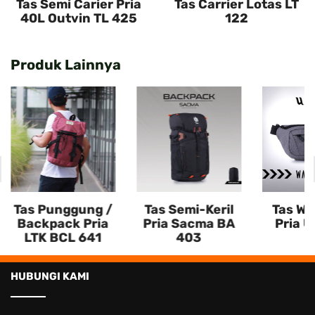
Tas Semi Carier Pria
Tas Carrier Lotas LT
40L Outvin TL 425
122
Produk Lainnya
Tas Punggung /
Tas Semi-Keril
Tas Wa
Backpack Pria
Pria Sacma BA
Pria U
LTK BCL 641
403
HUBUNGI KAMI