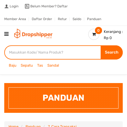
Login
Belum Member?
Daftar
Member Area
Daftar Order
Retur
Saldo
Panduan
0
Keranjang :
Rp 0
Search
Baju
Sepatu
Tas
Sandal
PANDUAN
Home
Panduan
7. Cara Transaksi