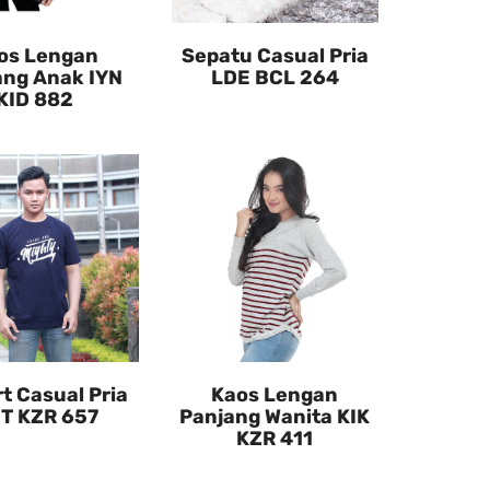
os Lengan
Sepatu Casual Pria
ang Anak IYN
LDE BCL 264
KID 882
rt Casual Pria
Kaos Lengan
T KZR 657
Panjang Wanita KIK
KZR 411