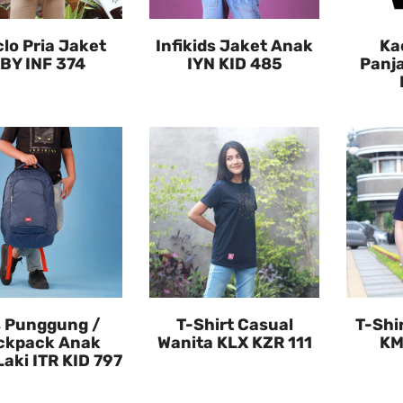
clo Pria Jaket
Infikids Jaket Anak
Ka
BY INF 374
IYN KID 485
Panj
s Punggung /
T-Shirt Casual
T-Shi
ckpack Anak
Wanita KLX KZR 111
KM
Laki ITR KID 797