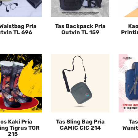
Waistbag Pria
Tas Backpack Pria
Kao
tvin TL 696
Outvin TL 159
Printi
os Kaki Pria
Tas Sling Bag Pria
Ta
ing Tigrus TGR
CAMIC CIC 214
Wani
215