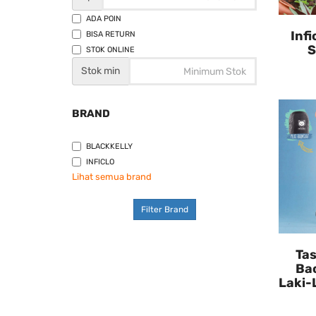
ADA POIN
Infi
BISA RETURN
S
STOK ONLINE
Stok min
BRAND
BLACKKELLY
INFICLO
Lihat semua brand
Filter Brand
Ta
Ba
Laki-