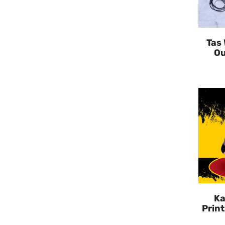
Tas 
Ou
Ka
Print