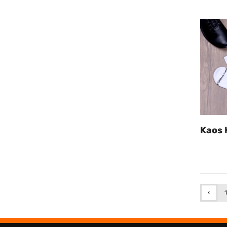
Kaos 
‹
1