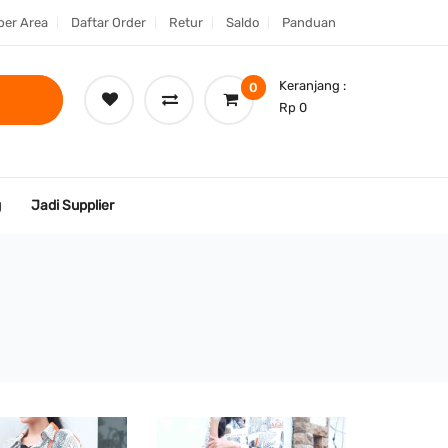
er Area
Daftar Order
Retur
Saldo
Panduan
Keranjang :
0
Rp 0
g
Jadi Supplier