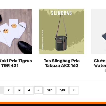
Kaki Pria Tigrus
Tas Slingbag Pria
Clutc
TGR 421
Takuza AKZ 162
Water
...
2
3
4
147
148
›