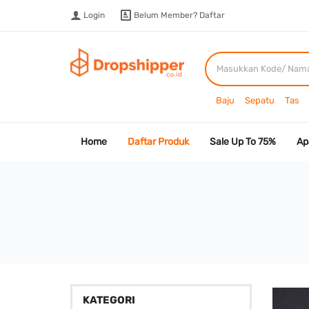
Login
Belum Member?
Daftar
Baju
Sepatu
Tas
Home
Daftar Produk
Sale Up To 75%
Ap
KATEGORI