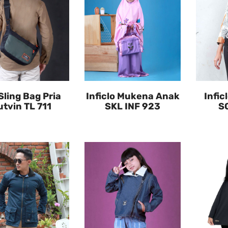
Sling Bag Pria
Inficlo Mukena Anak
Infic
tvin TL 711
SKL INF 923
SG