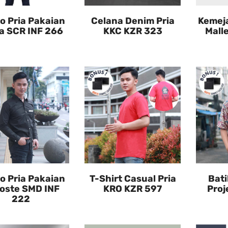
lo Pria Pakaian
Celana Denim Pria
Kemeja
a SCR INF 266
KKC KZR 323
Mall
lo Pria Pakaian
T-Shirt Casual Pria
Bati
oste SMD INF
KRO KZR 597
Proj
222