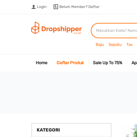
Login
Belum Member?
Daftar
Baju
Sepatu
Tas
Home
Daftar Produk
Sale Up To 75%
Ap
KATEGORI