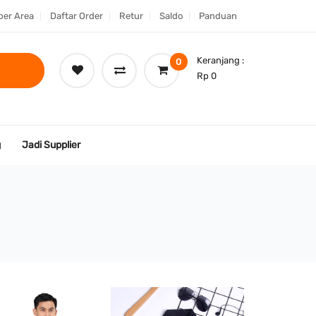
er Area
Daftar Order
Retur
Saldo
Panduan
Keranjang :
0
Rp 0
g
Jadi Supplier