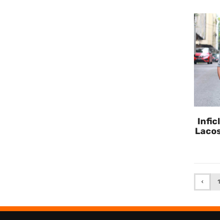
Infic
Lacos
‹
1