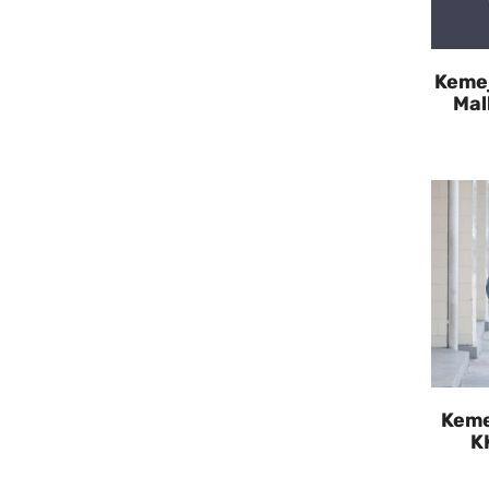
Kemej
Mal
Keme
K