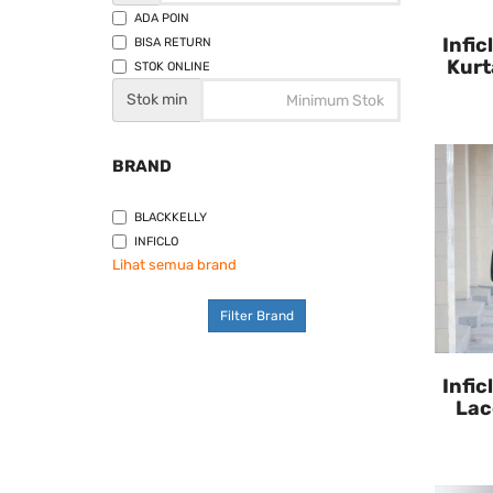
ADA POIN
Infic
BISA RETURN
Kurt
STOK ONLINE
Stok min
BRAND
BLACKKELLY
INFICLO
Lihat semua brand
Filter Brand
Infic
Lac