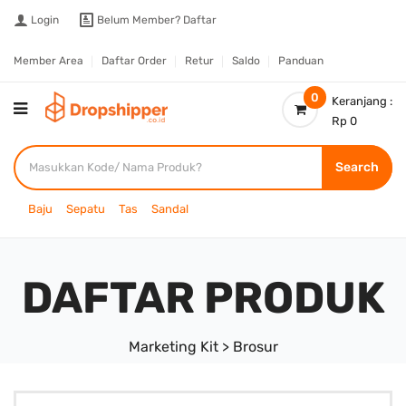
Login
Belum Member?
Daftar
Member Area
Daftar Order
Retur
Saldo
Panduan
0
Keranjang :
Rp 0
Search
Baju
Sepatu
Tas
Sandal
DAFTAR PRODUK
Marketing Kit > Brosur