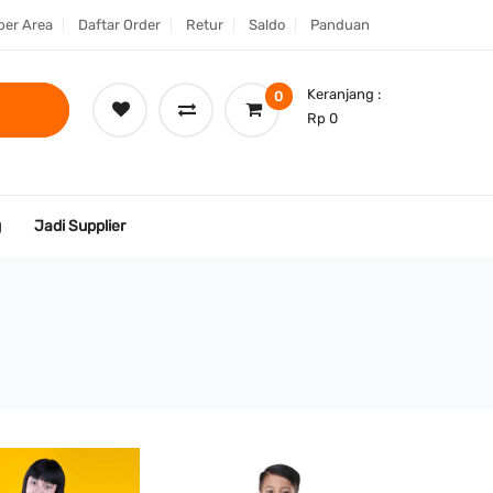
er Area
Daftar Order
Retur
Saldo
Panduan
Keranjang :
0
Rp 0
g
Jadi Supplier