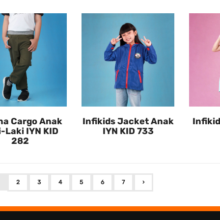
na Cargo Anak
Infikids Jacket Anak
Infiki
i-Laki IYN KID
IYN KID 733
282
2
3
4
5
6
7
›