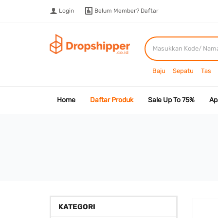
Login
Belum Member?
Daftar
Baju
Sepatu
Tas
Home
Daftar Produk
Sale Up To 75%
Ap
KATEGORI