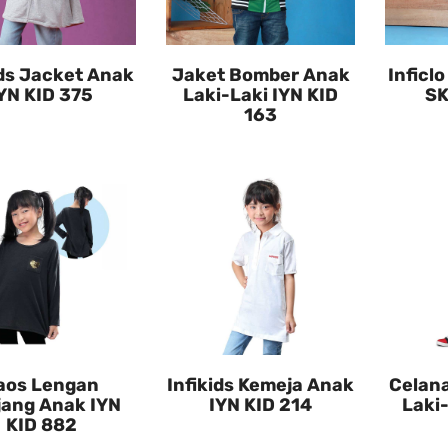
ids Jacket Anak
Jaket Bomber Anak
Inficl
YN KID 375
Laki-Laki IYN KID
SK
163
aos Lengan
Infikids Kemeja Anak
Celan
jang Anak IYN
IYN KID 214
Laki
KID 882