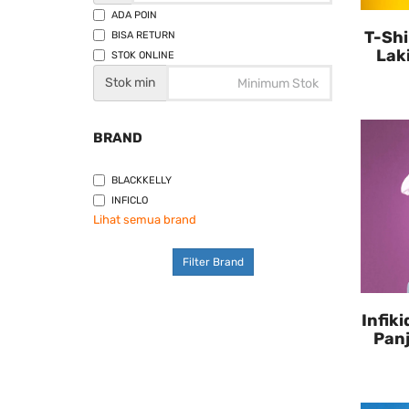
ADA POIN
T-Shi
BISA RETURN
Lak
STOK ONLINE
Stok min
BRAND
BLACKKELLY
INFICLO
Lihat semua brand
Filter Brand
Infik
Pan