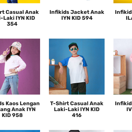
rt Casual Anak
Infikids Jacket Anak
Infiki
i-Laki IYN KID
IYN KID 594
IL
354
ids Kaos Lengan
T-Shirt Casual Anak
Infiki
jang Anak IYN
Laki-Laki IYN KID
IV
KID 958
416