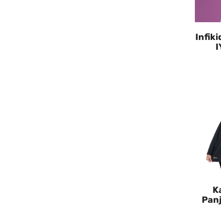
Infik
I
K
Pan