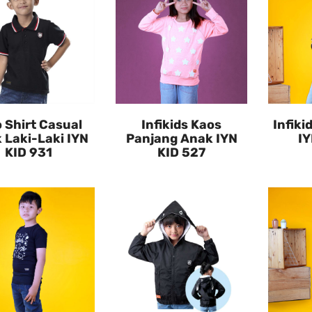
o Shirt Casual
Infikids Kaos
Infiki
 Laki-Laki IYN
Panjang Anak IYN
IY
KID 931
KID 527