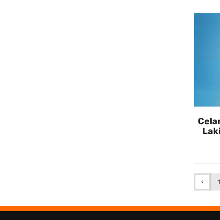
Cela
Lak
‹
1