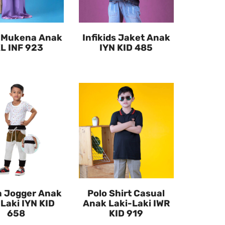
o Mukena Anak
Infikids Jaket Anak
L INF 923
IYN KID 485
a Jogger Anak
Polo Shirt Casual
-Laki IYN KID
Anak Laki-Laki IWR
658
KID 919