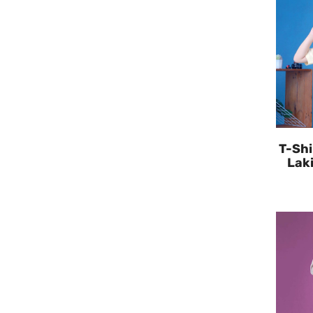
T-Shi
Laki