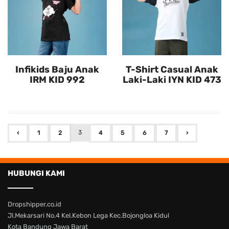
Infikids Baju Anak
T-Shirt Casual Anak
IRM KID 992
Laki-Laki IYN KID 473
3
‹
1
2
4
5
6
7
›
HUBUNGI KAMI
Dropshipper.co.id
Jl.Mekarsari No.4 Kel.Kebon Lega Kec.Bojongloa Kidul
Kota Bandung Jawa Barat