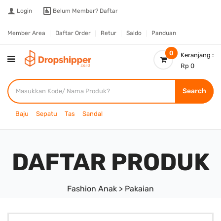
Login
Belum Member?
Daftar
Member Area
Daftar Order
Retur
Saldo
Panduan
0
Keranjang :
Rp 0
Search
Baju
Sepatu
Tas
Sandal
DAFTAR PRODUK
Fashion Anak > Pakaian