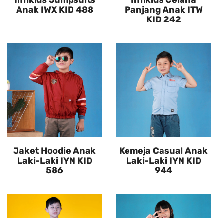
Infikids Jumpsuits
Infikids Celana
Anak IWX KID 488
Panjang Anak ITW
KID 242
Jaket Hoodie Anak
Kemeja Casual Anak
Laki-Laki IYN KID
Laki-Laki IYN KID
586
944