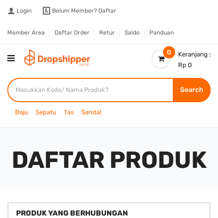
Login
Belum Member?
Daftar
Member Area
Daftar Order
Retur
Saldo
Panduan
0
Keranjang :
Rp 0
Search
Baju
Sepatu
Tas
Sandal
DAFTAR PRODUK
PRODUK YANG BERHUBUNGAN