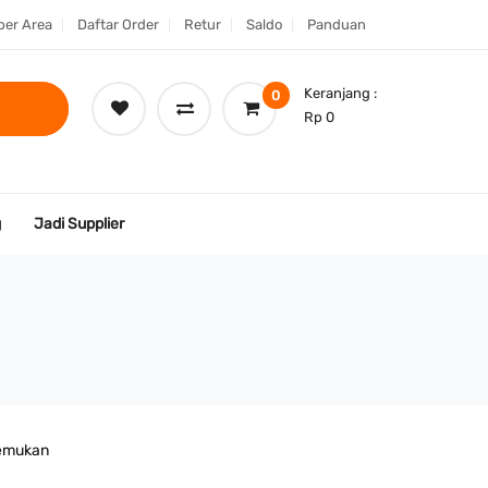
er Area
Daftar Order
Retur
Saldo
Panduan
Keranjang :
0
Rp 0
g
Jadi Supplier
temukan