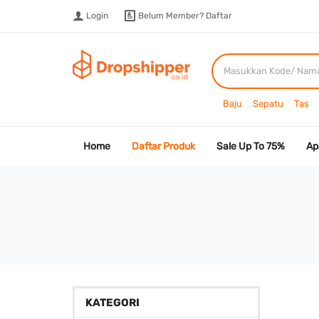
Login
Belum Member?
Daftar
Baju
Sepatu
Tas
Home
Daftar Produk
Sale Up To 75%
Ap
KATEGORI