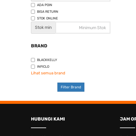
ADA POIN
BISA RETURN
STOK ONLINE
Stok min
BRAND
BLACKKELLY
INFICLO
Lihat semua brand
Filter Brand
HUBUNGI KAMI
JAM O