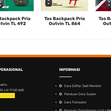
Backpack Pria
Tas Backpack Pria
Tas B
tvin TL 492
Outvin TL 864
Out
PERASIONAL
INFORMASI
Sabtu
Cara Daftar Jadi Member
0 s/d 17:00 WIB
Panduan Cara Jualan
wal Libur
Cara Transaksi
Program Dropshipper.co.id x M