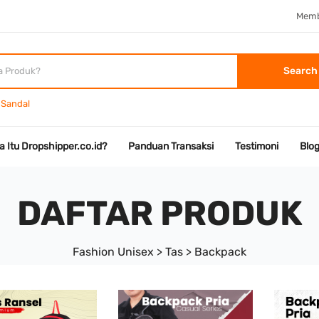
Memb
Search
Sandal
a Itu Dropshipper.co.id?
Panduan Transaksi
Testimoni
Blo
DAFTAR PRODUK
Fashion Unisex > Tas > Backpack