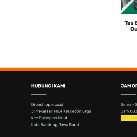
Tas 
Ou
HUBUNGI KAMI
JAM O
Dropshipper.co.id
Senin - 
Jl.Mekarsari No.4 Kel.Kebon Lega
Jam 08:0
Kec.Bojongloa Kidul
Cek Jad
Kota Bandung Jawa Barat