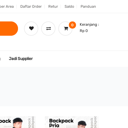
er Area
Daftar Order
Retur
Saldo
Panduan
Keranjang :
0
Rp 0
g
Jadi Supplier