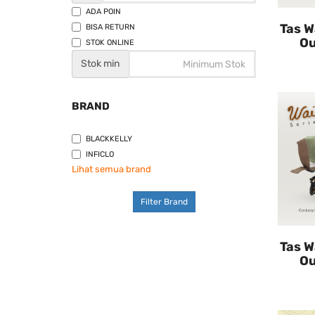
ADA POIN
Tas W
BISA RETURN
Ou
STOK ONLINE
Stok min
BRAND
BLACKKELLY
INFICLO
Lihat semua brand
Filter Brand
Tas W
Ou