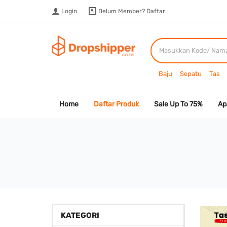
Login
Belum Member?
Daftar
Baju
Sepatu
Tas
Home
Daftar Produk
Sale Up To 75%
Ap
KATEGORI