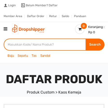
Login
Belum Member?
Daftar
Member Area
Daftar Order
Retur
Saldo
Panduan
0
Keranjang :
Rp 0
Search
Baju
Sepatu
Tas
Sandal
DAFTAR PRODUK
Produk Custom > Kaos Kemeja