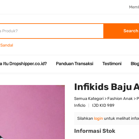
Memb
Search
Sandal
a Itu Dropshipper.co.id?
Panduan Transaksi
Testimoni
Blo
Infikids Baju 
Semua Kategori > Fashion Anak > 
Inficlo
IJD KID 989
Silahkan
login
untuk melihat info
Informasi Stok