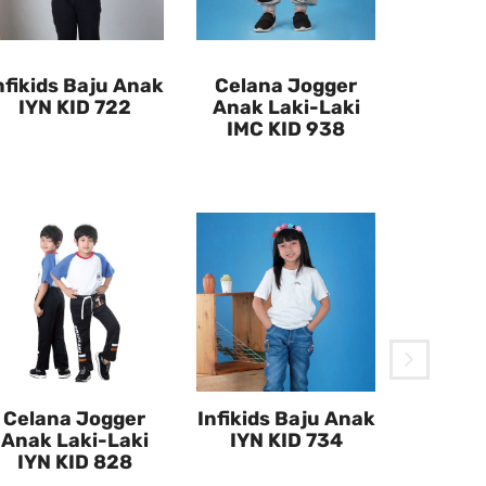
nfikids Baju Anak
Celana Jogger
IYN KID 722
Anak Laki-Laki
IMC KID 938
Jake
Anak 
SRO 
Celana Jogger
Infikids Baju Anak
Anak Laki-Laki
IYN KID 734
IYN KID 828