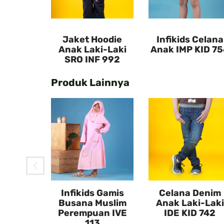
Jaket Hoodie
Infikids Celana
Anak Laki-Laki
Anak IMP KID 7
SRO INF 992
Produk Lainnya
 Celana
KID 754
Infikids Gamis
Celana Denim
Busana Muslim
Anak Laki-Laki
Perempuan IVE
IDE KID 742
113