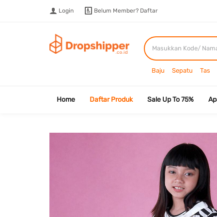
Login
Belum Member?
Daftar
Baju
Sepatu
Tas
Home
Daftar Produk
Sale Up To 75%
Ap