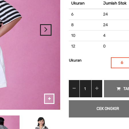
Ukuran
Jumlah Stok
6
24
8
24
10
4
12
0
Ukuran
6
TA
CEK ONGKIR