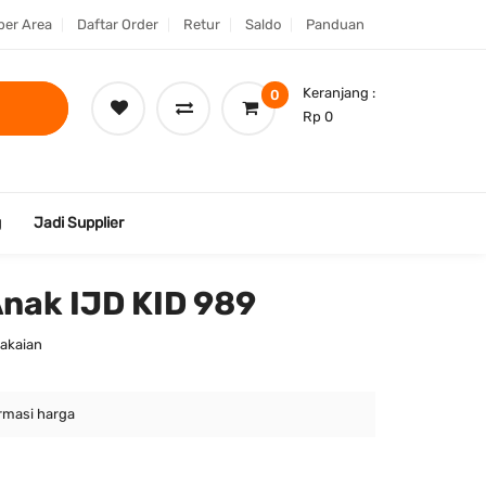
er Area
Daftar Order
Retur
Saldo
Panduan
Keranjang :
0
Rp 0
g
Jadi Supplier
Anak IJD KID 989
Pakaian
rmasi harga