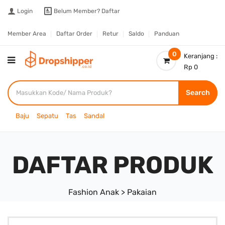
Login
Belum Member?
Daftar
Member Area
Daftar Order
Retur
Saldo
Panduan
0
Keranjang :
Rp 0
Search
Baju
Sepatu
Tas
Sandal
DAFTAR PRODUK
Fashion Anak > Pakaian