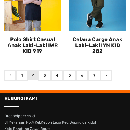
Polo Shirt Casual
Celana Cargo Anak
Anak Laki-Laki IWR
Laki-Laki IYN KID
KID 919
282
2
‹
1
3
4
5
6
7
›
HUBUNGI KAMI
Dropshipper.co.id
Jl.Mekarsari No.4 Kel.Kebon Lega Kec.Bojongloa Kidul
Kota Bandung Jawa Barat