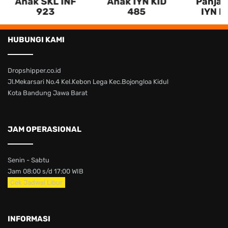
Anak SKL INF
Anak IYN KID
Panjan
923
485
IYN K
HUBUNGI KAMI
Dropshipper.co.id
Jl.Mekarsari No.4 Kel.Kebon Lega Kec.Bojongloa Kidul
Kota Bandung Jawa Barat
JAM OPERASIONAL
Senin - Sabtu
Jam 08:00 s/d 17:00 WIB
Cek Jadwal Libur
INFORMASI