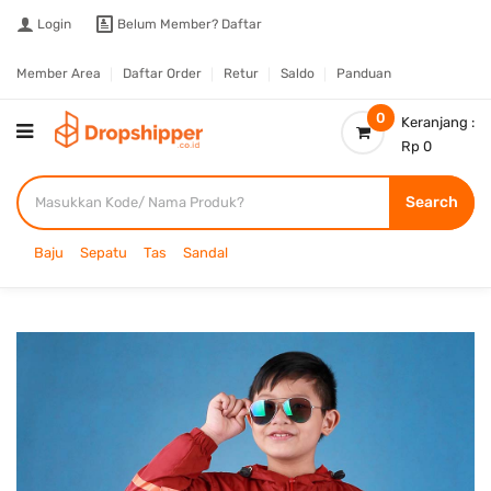
Login
Belum Member?
Daftar
Member Area
Daftar Order
Retur
Saldo
Panduan
0
Keranjang :
Rp 0
Search
Baju
Sepatu
Tas
Sandal