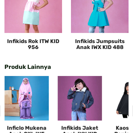
Infikids Rok ITW KID
Infikids Jumpsuits
956
Anak IWX KID 488
Produk Lainnya
Inficlo Mukena
Infikids Jaket
Kaos 