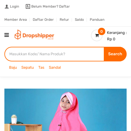
Login
Belum Member?
Daftar
Member Area
Daftar Order
Retur
Saldo
Panduan
0
Keranjang :
Rp 0
Search
Baju
Sepatu
Tas
Sandal