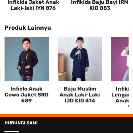
Infikids Jaket Anak
Infikids Baju Bayi IRM
Laki-laki IYN 876
KID 883
Produk Lainnya
Inficlo Anak
Baju Muslim
Infiki
Cowo Jaket SRO
Anak Laki-Laki
Lengan 
589
IJD KID 414
Anak I
9
HUBUNGI KAMI