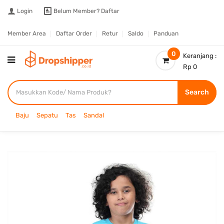
Login
Belum Member?
Daftar
Member Area
Daftar Order
Retur
Saldo
Panduan
0
Keranjang :
Rp 0
Search
Baju
Sepatu
Tas
Sandal