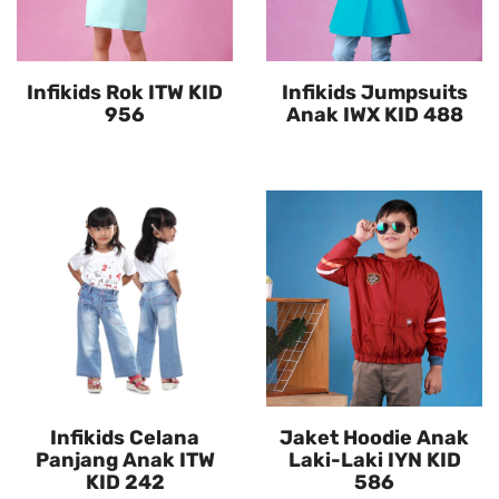
Infikids Rok ITW KID
Infikids Jumpsuits
956
Anak IWX KID 488
Infikids Celana
Jaket Hoodie Anak
Panjang Anak ITW
Laki-Laki IYN KID
KID 242
586