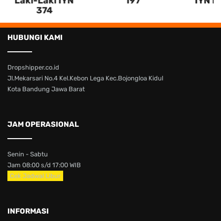
Laki-Laki IYN
197
IYN K
374
HUBUNGI KAMI
Dropshipper.co.id
Jl.Mekarsari No.4 Kel.Kebon Lega Kec.Bojongloa Kidul
Kota Bandung Jawa Barat
JAM OPERASIONAL
Senin - Sabtu
Jam 08:00 s/d 17:00 WIB
Cek Jadwal Libur
INFORMASI