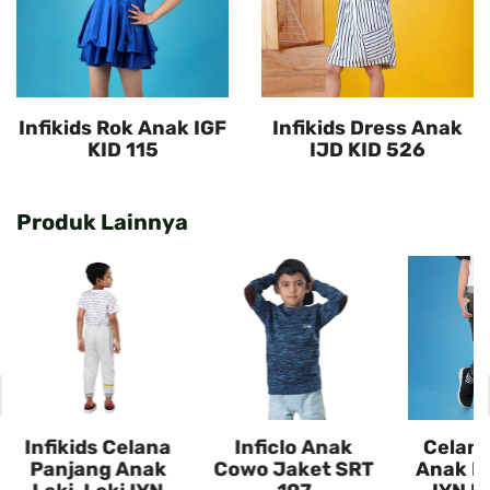
Infikids Rok Anak IGF
Infikids Dress Anak
KID 115
IJD KID 526
Produk Lainnya
Infikids Celana
Inficlo Anak
Celana
Panjang Anak
Cowo Jaket SRT
Anak La