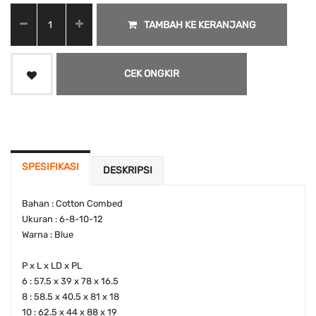
TAMBAH KE KERANJANG
CEK ONGKIR
SPESIFIKASI
DESKRIPSI
Bahan : Cotton Combed
Ukuran : 6-8-10-12
Warna : Blue
P x L x LD x PL
6 : 57.5 x 39 x 78 x 16.5
8 : 58.5 x 40.5 x 81 x 18
10 : 62.5 x 44 x 88 x 19