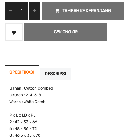
TAMBAH KE KERANJANG
CEK ONGKIR
SPESIFIKASI
DESKRIPSI
Bahan : Cotton Combed
Ukuran : 2-4-6-8
Warna : White Comb
P x L x LD x PL
2 : 42 x 33 x 66
6 : 48 x 36 x 72
8 : 46.5 x 35 x 70