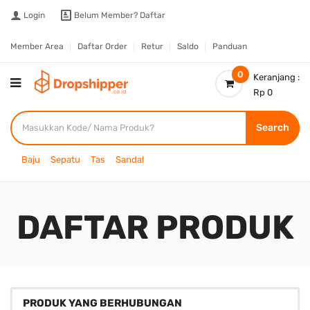
Login
Belum Member?
Daftar
Member Area
Daftar Order
Retur
Saldo
Panduan
0
Keranjang :
Rp 0
Search
Baju
Sepatu
Tas
Sandal
DAFTAR PRODUK
PRODUK YANG BERHUBUNGAN