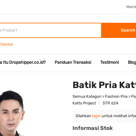
Memb
Search
Sandal
a Itu Dropshipper.co.id?
Panduan Transaksi
Testimoni
Blo
Batik Pria Ka
Semua Kategori > Fashion Pria > P
Katto Project
STR 624
Silahkan
login
untuk melihat info
Informasi Stok