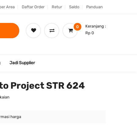
er Area
Daftar Order
Retur
Saldo
Panduan
Keranjang :
0
Rp 0
g
Jadi Supplier
tto Project STR 624
akaian
rmasi harga