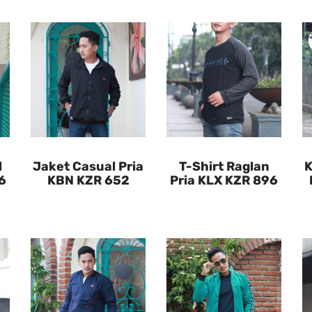
l
Jaket Casual Pria
T-Shirt Raglan
K
6
KBN KZR 652
Pria KLX KZR 896