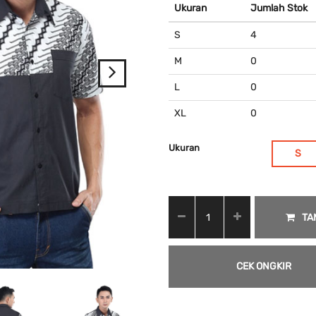
Ukuran
Jumlah Stok
S
4
M
0
L
0
XL
0
Ukuran
S
TA
CEK ONGKIR