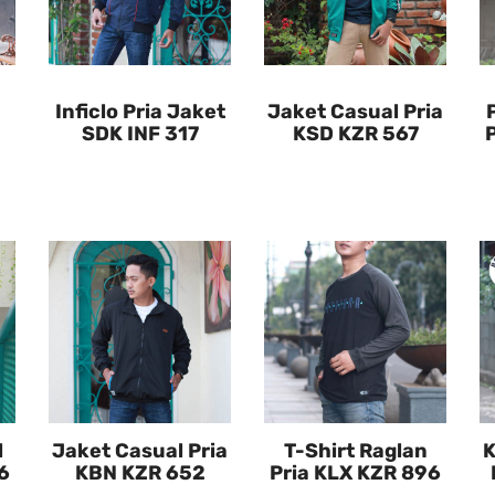
Inficlo Pria Jaket
Jaket Casual Pria
SDK INF 317
KSD KZR 567
l
Jaket Casual Pria
T-Shirt Raglan
K
6
KBN KZR 652
Pria KLX KZR 896