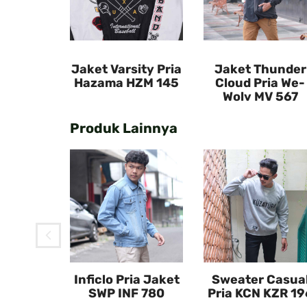
Jaket Varsity Pria
Jaket Thunder
Hazama HZM 145
Cloud Pria We-
Wolv MV 567
Produk Lainnya
hunder
ia We-
V 567
Inficlo Pria Jaket
Sweater Casua
SWP INF 780
Pria KCN KZR 19