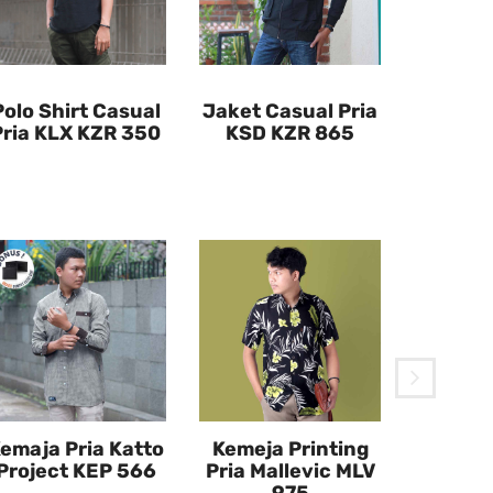
Polo Shirt Casual
Jaket Casual Pria
Pria KLX KZR 350
KSD KZR 865
Jaket V
Hazama
emaja Pria Katto
Kemeja Printing
Project KEP 566
Pria Mallevic MLV