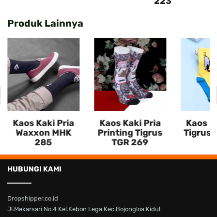
223
Produk Lainnya
Kaos Kaki Pria
Kaos Kaki Pria
Kaos Ka
Waxxon MHK
Printing Tigrus
Tigrus 
285
TGR 269
HUBUNGI KAMI
Dropshipper.co.id
Jl.Mekarsari No.4 Kel.Kebon Lega Kec.Bojongloa Kidul