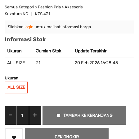
Semua Kategori > Fashion Pria > Aksesoris
Kuzatura NC
KZS 431
Silahkan
login
untuk melihat informasi harga
Informasi Stok
Ukuran
Jumlah Stok
Update Terakhir
ALL SIZE
21
20 Feb 2026 16:28:45
Ukuran
ALL SIZE
TAMBAH KE KERANJANG
CEK ONGKIR