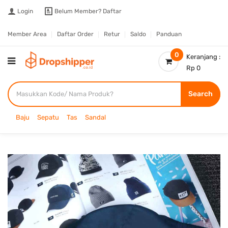
Login
Belum Member?
Daftar
Member Area
Daftar Order
Retur
Saldo
Panduan
0
Keranjang :
Rp 0
Search
Baju
Sepatu
Tas
Sandal