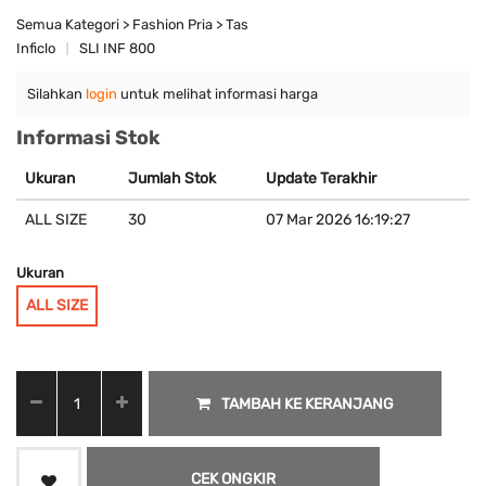
Semua Kategori > Fashion Pria > Tas
Inficlo
SLI INF 800
Silahkan
login
untuk melihat informasi harga
Informasi Stok
Ukuran
Jumlah Stok
Update Terakhir
ALL SIZE
30
07 Mar 2026 16:19:27
Ukuran
ALL SIZE
TAMBAH KE KERANJANG
CEK ONGKIR