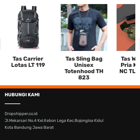
Tas Carrier
Tas Sling Bag
Tas Wa
Lotas LT 119
Unisex
Pria K
Totenhood TH
NC TL 
823
HUBUNGI KAMI
Dropshipper.co.id
Jl.Mekarsari No.4 Kel.Kebon Lega Kec.Bojongloa Kidul
Kota Bandung Jawa Barat