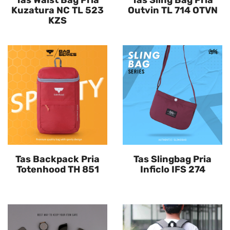
Tas Waist Bag Pria
Tas Sling Bag Pria
Kuzatura NC TL 523
Outvin TL 714 OTVN
KZS
Tas Backpack Pria
Tas Slingbag Pria
Totenhood TH 851
Inficlo IFS 274