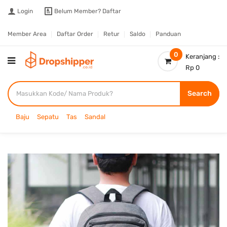
Login
Belum Member?
Daftar
Member Area
Daftar Order
Retur
Saldo
Panduan
0
Keranjang :
Rp 0
Search
Baju
Sepatu
Tas
Sandal