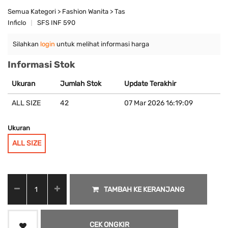
Semua Kategori > Fashion Wanita > Tas
Inficlo
SFS INF 590
Silahkan
login
untuk melihat informasi harga
Informasi Stok
Ukuran
Jumlah Stok
Update Terakhir
ALL SIZE
42
07 Mar 2026 16:19:09
Ukuran
ALL SIZE
TAMBAH KE KERANJANG
CEK ONGKIR