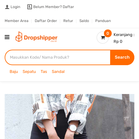
Login
Belum Member?
Daftar
Member Area
Daftar Order
Retur
Saldo
Panduan
0
Keranjang :
Rp 0
Search
Baju
Sepatu
Tas
Sandal