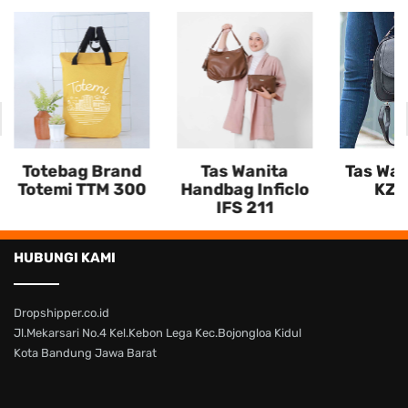
Totebag Brand
Tas Wanita
Tas Wan
Totemi TTM 300
Handbag Inficlo
KZR
IFS 211
HUBUNGI KAMI
Dropshipper.co.id
Jl.Mekarsari No.4 Kel.Kebon Lega Kec.Bojongloa Kidul
Kota Bandung Jawa Barat