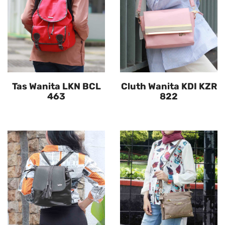
Tas Wanita LKN BCL
Cluth Wanita KDI KZR
463
822