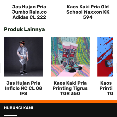
Jas Hujan Pria
Kaos Kaki Pria Old
Jumbo Rain.co
School Waxxon KK
Adidas CL 222
594
Produk Lainnya
Jas Hujan Pria
Kaos Kaki Pria
Kaos Ka
Inficlo NC CL 08
Printing Tigrus
Printin
IFS
TGR 350
TGR
HUBUNGI KAMI