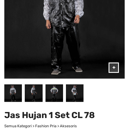
Jas Hujan 1 Set CL 78
Semua Kategori > Fashion Pria > Aksesoris