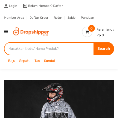
Login
Belum Member?
Daftar
Member Area
Daftar Order
Retur
Saldo
Panduan
0
Keranjang :
Rp 0
Search
Baju
Sepatu
Tas
Sandal