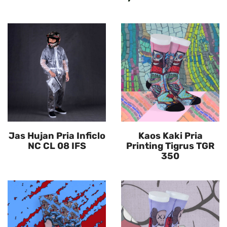
Jas Hujan Pria Inficlo
Kaos Kaki Pria
NC CL 08 IFS
Printing Tigrus TGR
350