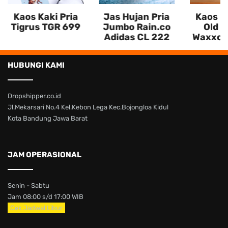
Kaos Kaki Pria
Jas Hujan Pria
Kaos Ka
Tigrus TGR 699
Jumbo Rain.co
Old S
Adidas CL 222
Waxxon
HUBUNGI KAMI
Dropshipper.co.id
Jl.Mekarsari No.4 Kel.Kebon Lega Kec.Bojongloa Kidul
Kota Bandung Jawa Barat
JAM OPERASIONAL
Senin - Sabtu
Jam 08:00 s/d 17:00 WIB
Cek Jadwal Libur