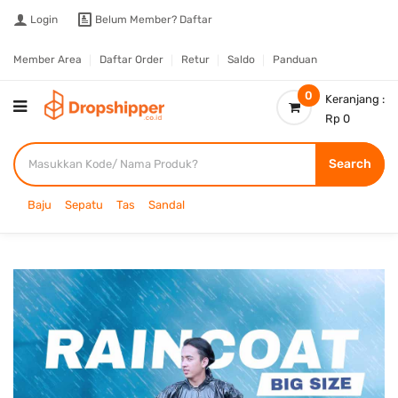
Login
Belum Member?
Daftar
Member Area
Daftar Order
Retur
Saldo
Panduan
0
Keranjang :
Rp 0
Search
Baju
Sepatu
Tas
Sandal