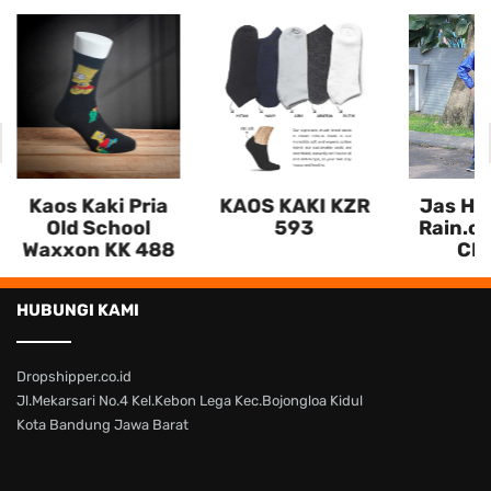
Kaos Kaki Pria
KAOS KAKI KZR
Jas Huj
Old School
593
Rain.co
Waxxon KK 488
CL 
HUBUNGI KAMI
Dropshipper.co.id
Jl.Mekarsari No.4 Kel.Kebon Lega Kec.Bojongloa Kidul
Kota Bandung Jawa Barat