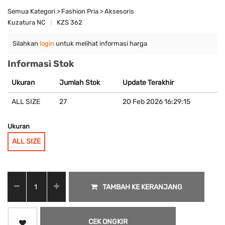
Semua Kategori > Fashion Pria > Aksesoris
Kuzatura NC
KZS 362
Silahkan
login
untuk melihat informasi harga
Informasi Stok
Ukuran
Jumlah Stok
Update Terakhir
ALL SIZE
27
20 Feb 2026 16:29:15
Ukuran
ALL SIZE
TAMBAH KE KERANJANG
CEK ONGKIR