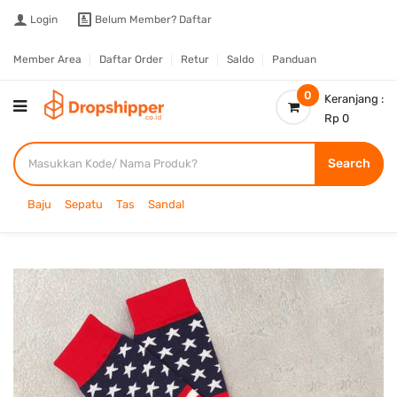
Login
Belum Member?
Daftar
Member Area
Daftar Order
Retur
Saldo
Panduan
0
Keranjang :
Rp 0
Search
Baju
Sepatu
Tas
Sandal