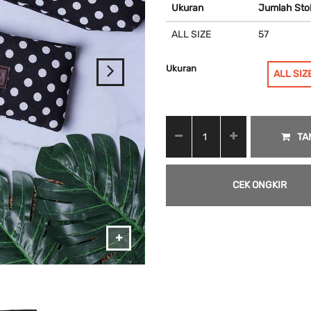
Ukuran
Jumlah Sto
ALL SIZE
57
Ukuran
ALL SIZ
TA
CEK ONGKIR