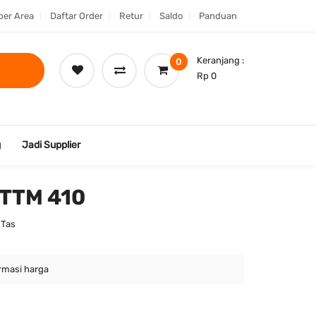
er Area
Daftar Order
Retur
Saldo
Panduan
Keranjang :
0
Rp 0
g
Jadi Supplier
 TTM 410
 Tas
rmasi harga