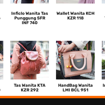
Inficlo Wanita Tas
Wallet Wanita KCH
o
Punggung SFR
KZR 118
INF 740
Tas Wanita KTA
HandBag Wanita
I
0
KZR 292
LMI BCL 951