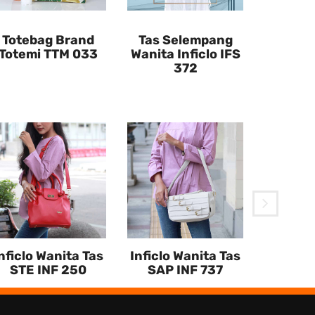
Totebag Brand
Tas Selempang
Totemi TTM 033
Wanita Inficlo IFS
372
Tas W
KZ
nficlo Wanita Tas
Inficlo Wanita Tas
STE INF 250
SAP INF 737