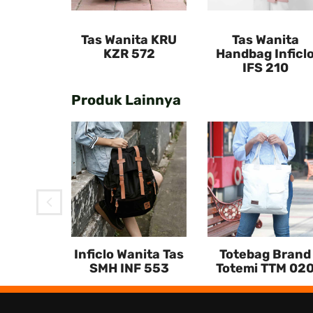
Tas Wanita KRU
Tas Wanita
KZR 572
Handbag Inficl
IFS 210
Produk Lainnya
nita
Inficlo
210
Inficlo Wanita Tas
Totebag Brand
SMH INF 553
Totemi TTM 02