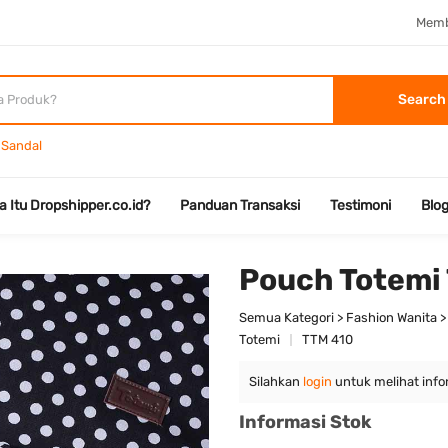
Memb
Search
Sandal
a Itu Dropshipper.co.id?
Panduan Transaksi
Testimoni
Blo
Pouch Totemi
Semua Kategori > Fashion Wanita >
Totemi
TTM 410
Silahkan
login
untuk melihat info
Informasi Stok