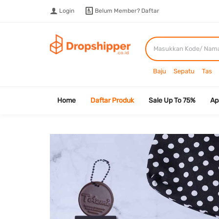
Login
Belum Member?
Daftar
Baju
Sepatu
Tas
Home
Daftar Produk
Sale Up To 75%
Ap