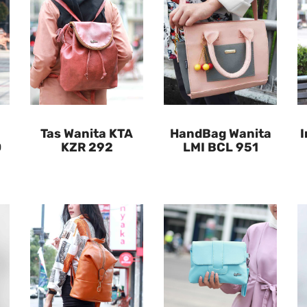
Tas Wanita KTA
HandBag Wanita
I
0
KZR 292
LMI BCL 951