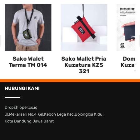
Sako Walet
Sako Wallet Pria
Dompe
Terma TM 014
Kuzatura KZS
Kuzatu
321
1
HUBUNGI KAMI
Dropshipper.co.id
Jl.Mekarsari No.4 Kel.Kebon Lega Kec.Bojongloa Kidul
Kota Bandung Jawa Barat