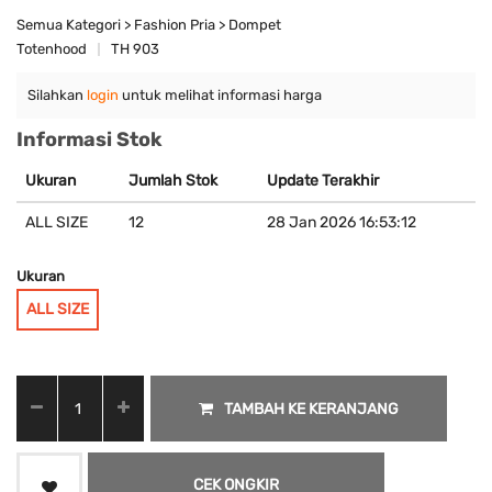
Semua Kategori > Fashion Pria > Dompet
Totenhood
TH 903
Silahkan
login
untuk melihat informasi harga
Informasi Stok
Ukuran
Jumlah Stok
Update Terakhir
ALL SIZE
12
28 Jan 2026 16:53:12
Ukuran
ALL SIZE
TAMBAH KE KERANJANG
CEK ONGKIR