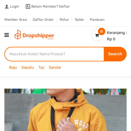
Login
Belum Member?
Daftar
Member Area
Daftar Order
Retur
Saldo
Panduan
0
Keranjang :
Rp 0
Search
Baju
Sepatu
Tas
Sandal