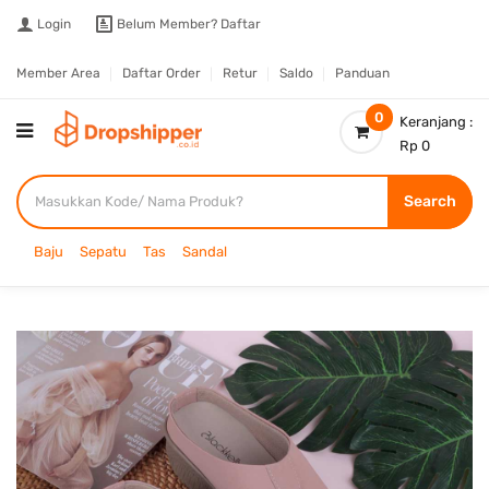
Login
Belum Member?
Daftar
Member Area
Daftar Order
Retur
Saldo
Panduan
0
Keranjang :
Rp 0
Search
Baju
Sepatu
Tas
Sandal