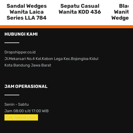
Sandal Wedges
Sepatu Casual
Black
Wanita Laica
Wanita KOD 436
Wanita
Series LLA 784
Wedges 
HUBUNGI KAMI
Dropshipper.co.id
Jl.Mekarsari No.4 Kel.Kebon Lega Kec.Bojongloa Kidul
Kota Bandung Jawa Barat
JAM OPERASIONAL
Senin - Sabtu
Jam 08:00 s/d 17:00 WIB
Cek Jadwal Libur