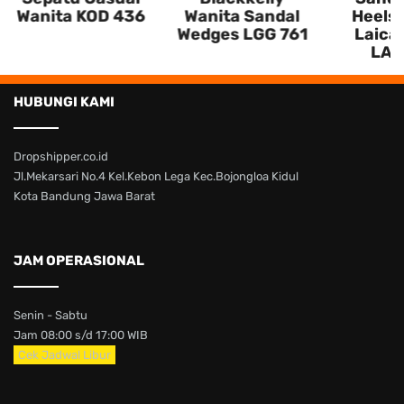
Wanita KOD 436
Wanita Sandal
Heels 
Wedges LGG 761
Laica 
LAX
HUBUNGI KAMI
Dropshipper.co.id
Jl.Mekarsari No.4 Kel.Kebon Lega Kec.Bojongloa Kidul
Kota Bandung Jawa Barat
JAM OPERASIONAL
Senin - Sabtu
Jam 08:00 s/d 17:00 WIB
Cek Jadwal Libur