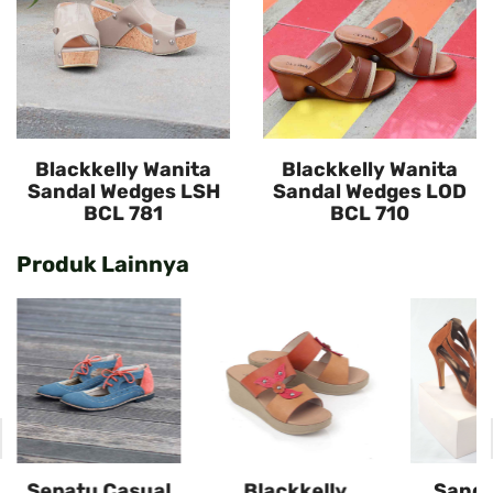
Blackkelly Wanita
Blackkelly Wanita
Sandal Wedges LSH
Sandal Wedges LOD
BCL 781
BCL 710
Produk Lainnya
Sepatu Casual
Blackkelly
Sanda