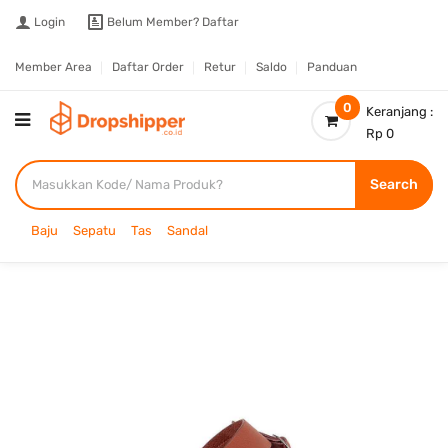
Login
Belum Member?
Daftar
Member Area
Daftar Order
Retur
Saldo
Panduan
0
Keranjang :
Rp 0
Search
Baju
Sepatu
Tas
Sandal