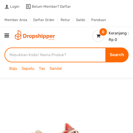
Login
Belum Member?
Daftar
Member Area
Daftar Order
Retur
Saldo
Panduan
0
Keranjang :
Rp 0
Search
Baju
Sepatu
Tas
Sandal