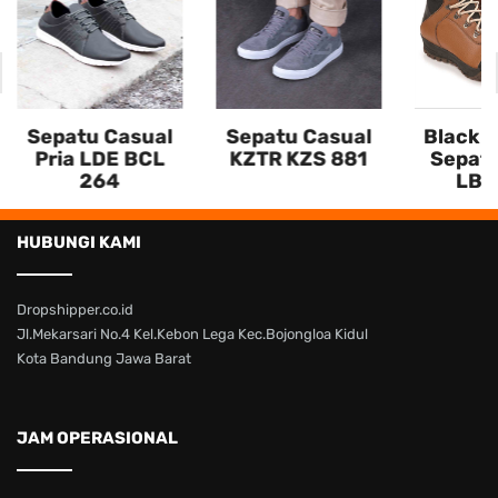
Sepatu Casual
Sepatu Casual
Blackke
Pria LDE BCL
KZTR KZS 881
Sepatu
264
LBU
HUBUNGI KAMI
Dropshipper.co.id
Jl.Mekarsari No.4 Kel.Kebon Lega Kec.Bojongloa Kidul
Kota Bandung Jawa Barat
JAM OPERASIONAL