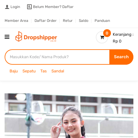
Login
Belum Member?
Daftar
Member Area
Daftar Order
Retur
Saldo
Panduan
0
Keranjang :
Rp 0
Search
Baju
Sepatu
Tas
Sandal