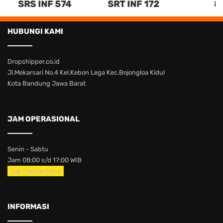
SRS INF 574
SRT INF 172
8
HUBUNGI KAMI
Dropshipper.co.id
Jl.Mekarsari No.4 Kel.Kebon Lega Kec.Bojongloa Kidul
Kota Bandung Jawa Barat
JAM OPERASIONAL
Senin - Sabtu
Jam 08:00 s/d 17:00 WIB
Cek Jadwal Libur
INFORMASI