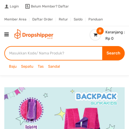
Login
Belum Member?
Daftar
Member Area
Daftar Order
Retur
Saldo
Panduan
0
Keranjang :
Rp 0
Search
Baju
Sepatu
Tas
Sandal