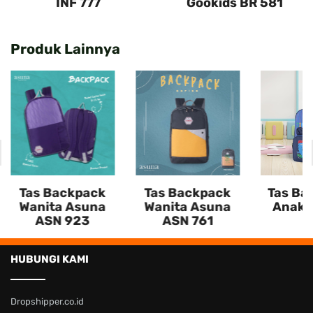
INF 777
Gookids BR 581
Produk Lainnya
Tas Backpack
Tas Backpack
Tas Ba
Wanita Asuna
Wanita Asuna
Anak 
ASN 923
ASN 761
HUBUNGI KAMI
Dropshipper.co.id