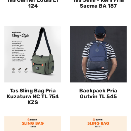
Tas Carrier Lotas LT
Tas Semi - Keril Pria
124
Sacma BA 187
Tas Sling Bag Pria
Backpack Pria
Kuzatura NC TL 754
Outvin TL 545
KZS