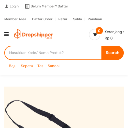
Login
Belum Member?
Daftar
Member Area
Daftar Order
Retur
Saldo
Panduan
0
Keranjang :
Rp 0
Search
Baju
Sepatu
Tas
Sandal