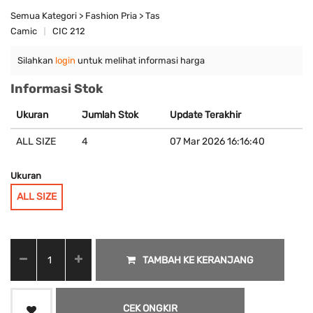
Semua Kategori > Fashion Pria > Tas
Camic
CIC 212
Silahkan
login
untuk melihat informasi harga
Informasi Stok
Ukuran
Jumlah Stok
Update Terakhir
ALL SIZE
4
07 Mar 2026 16:16:40
Ukuran
ALL SIZE
TAMBAH KE KERANJANG
CEK ONGKIR