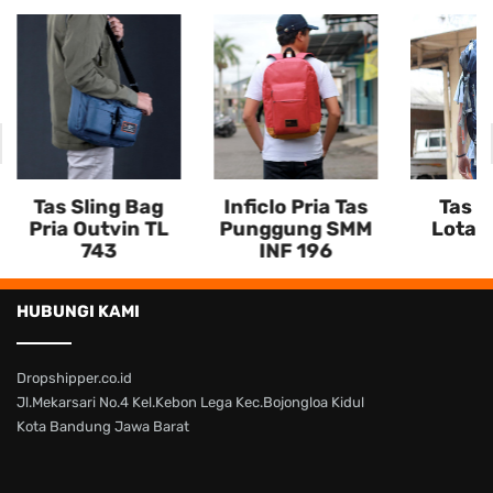
Tas Sling Bag
Inficlo Pria Tas
Tas C
Pria Outvin TL
Punggung SMM
Lotas 
743
INF 196
HUBUNGI KAMI
Dropshipper.co.id
Jl.Mekarsari No.4 Kel.Kebon Lega Kec.Bojongloa Kidul
Kota Bandung Jawa Barat