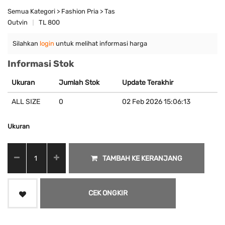
Semua Kategori > Fashion Pria > Tas
Outvin
TL 800
Silahkan
login
untuk melihat informasi harga
Informasi Stok
Ukuran
Jumlah Stok
Update Terakhir
ALL SIZE
0
02 Feb 2026 15:06:13
Ukuran
TAMBAH KE KERANJANG
CEK ONGKIR