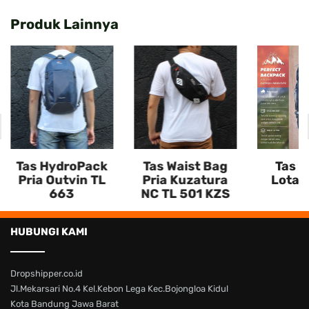
Produk Lainnya
Tas HydroPack
Tas Waist Bag
Tas C
Pria Outvin TL
Pria Kuzatura
Lotas 
663
NC TL 501 KZS
HUBUNGI KAMI
Dropshipper.co.id
Jl.Mekarsari No.4 Kel.Kebon Lega Kec.Bojongloa Kidul
Kota Bandung Jawa Barat