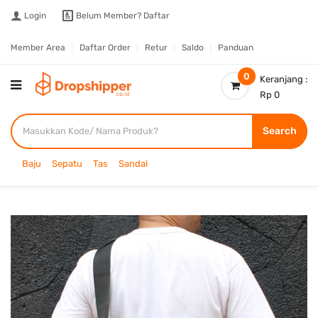
Login
Belum Member?
Daftar
Member Area
Daftar Order
Retur
Saldo
Panduan
0
Keranjang :
Rp 0
Search
Baju
Sepatu
Tas
Sandal