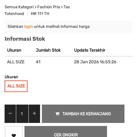
Semua Kategori > Fashion Pria > Tas
Totenhood
MR 111 TH
Silahkan
login
untuk melihat informasi harga
Informasi Stok
Ukuran
Jumlah Stok
Update Terakhir
ALL SIZE
41
28 Jan 2026 16:53:26
Ukuran
ALL SIZE
TAMBAH KE KERANJANG
CEK ONGKIR