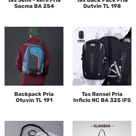
Tas Semi - Keril Pria
Tas Back Pack Pria
Sacma BA 254
Outvin TL 198
Backpack Pria
Tas Ransel Pria
Otuvin TL 191
Inficlo NC BA 325 IFS