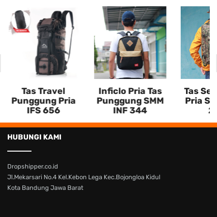
Tas Travel
Inficlo Pria Tas
Tas Semi
Punggung Pria
Punggung SMM
Pria S
IFS 656
INF 344
2
HUBUNGI KAMI
Dropshipper.co.id
Jl.Mekarsari No.4 Kel.Kebon Lega Kec.Bojongloa Kidul
Kota Bandung Jawa Barat