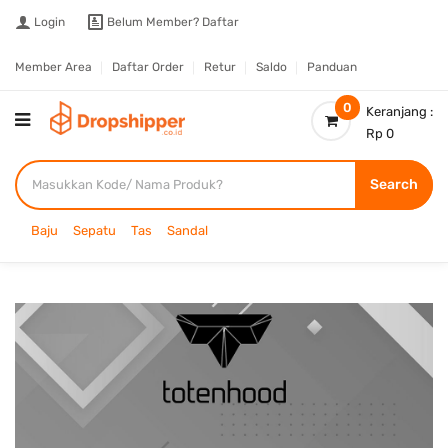
Login
Belum Member?
Daftar
Member Area
Daftar Order
Retur
Saldo
Panduan
0
Keranjang :
Rp 0
Search
Baju
Sepatu
Tas
Sandal