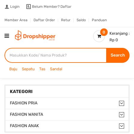
Login
Belum Member?
Daftar
Member Area
Daftar Order
Retur
Saldo
Panduan
0
Keranjang :
Rp 0
Search
Baju
Sepatu
Tas
Sandal
KATEGORI
FASHION PRIA
FASHION WANITA
FASHION ANAK