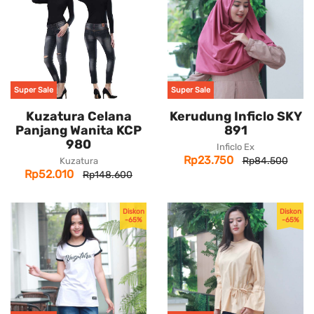
Super Sale
Super Sale
Kuzatura Celana
Kerudung Inficlo SKY
Panjang Wanita KCP
891
980
Inficlo Ex
Rp23.750
Rp84.500
Kuzatura
Rp52.010
Rp148.600
Diskon
Diskon
-65%
-65%