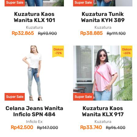
Super Sale
Super Sale
Kuzatura Kaos
Kuzatura Tunik
Wanita KLX 101
Wanita KYH 389
Kuzatura
Kuzatura
Rp32.865
Rp38.885
Rp93.900
Rp111.100
Diskon
Diskon
-72%
-65%
Super Sale
Super Sale
Celana Jeans Wanita
Kuzatura Kaos
Inficlo SPN 484
Wanita KLX 917
Inficlo Ex
Kuzatura
Rp42.500
Rp33.740
Rp147.000
Rp96.400