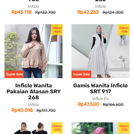
Inficlo
Inficlo
Rp45.118
Rp42.262
Rp132.700
Rp124.300
Diskon
Diskon
-66%
-72%
Super Sale
Super Sale
Inficlo Wanita
Gamis Wanita Inficlo
Pakaian Atasan SRY
SRT 917
268
Inficlo Ex
Rp47.500
Rp166.600
Inficlo
Rp40.018
Rp117.700
Diskon
Diskon
-65%
-72%