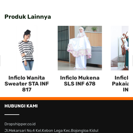
Produk Lainnya
Inficlo Wanita
Inficlo Mukena
Inficlo
Sweater STA INF
SLS INF 678
Pakaian
817
INF
HUBUNGI KAMI
Dropshipper.co.id
Jl.Mekarsari No.4 Kel.Kebon Lega Kec.Bojongloa Kidul