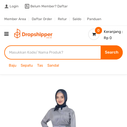
Login
Belum Member?
Daftar
Member Area
Daftar Order
Retur
Saldo
Panduan
0
Keranjang :
Rp 0
Search
Baju
Sepatu
Tas
Sandal