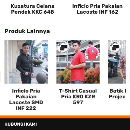
Kuzatura Celana
Inficlo Pria Pakaian
Pendek KKC 648
Lacoste INF 162
Produk Lainnya
Inficlo Pria
T-Shirt Casual
Batik Pr
Pakaian
Pria KRO KZR
Project
Lacoste SMD
597
INF 222
HUBUNGI KAMI