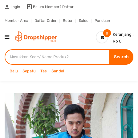
Login
Belum Member?
Daftar
Member Area
Daftar Order
Retur
Saldo
Panduan
0
Keranjang :
Rp 0
Search
Baju
Sepatu
Tas
Sandal