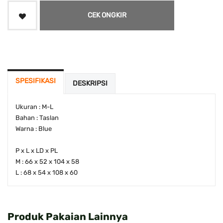
CEK ONGKIR
SPESIFIKASI
DESKRIPSI
Ukuran : M-L
Bahan : Taslan
Warna : Blue
P x L x LD x PL
M : 66 x 52 x 104 x 58
L : 68 x 54 x 108 x 60
Produk Pakaian Lainnya