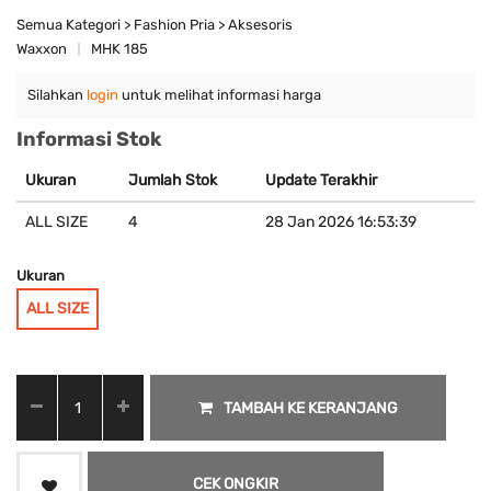
Semua Kategori > Fashion Pria > Aksesoris
Waxxon
MHK 185
Silahkan
login
untuk melihat informasi harga
Informasi Stok
Ukuran
Jumlah Stok
Update Terakhir
ALL SIZE
4
28 Jan 2026 16:53:39
Ukuran
ALL SIZE
TAMBAH KE KERANJANG
CEK ONGKIR