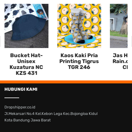
Bucket Hat-
Kaos Kaki Pria
Jas Huj
Unisex
Printing Tigrus
Rain.co
Kuzatura NC
TGR 246
CL 
KZS 431
HUBUNGI KAMI
Dropshipper.co.id
Jl.Mekarsari No.4 Kel.Kebon Lega Kec.Bojongloa Kidul
Kota Bandung Jawa Barat