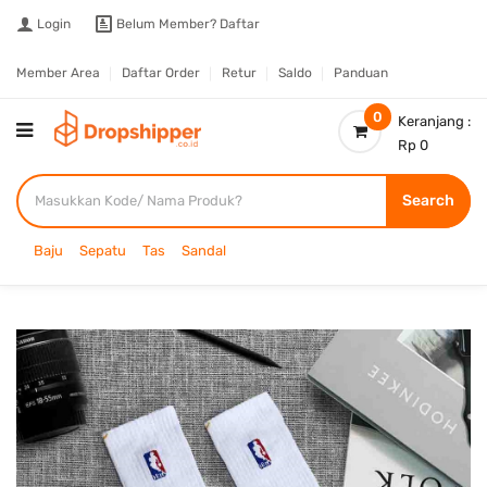
Login
Belum Member?
Daftar
Member Area
Daftar Order
Retur
Saldo
Panduan
0
Keranjang :
Rp 0
Search
Baju
Sepatu
Tas
Sandal