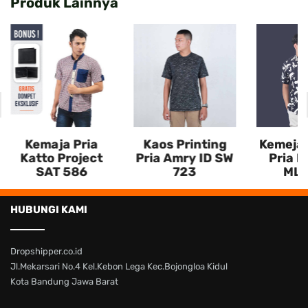
Produk Lainnya
Kemaja Pria
Kaos Printing
Kemeja 
Katto Project
Pria Amry ID SW
Pria M
SAT 586
723
MLV
HUBUNGI KAMI
Dropshipper.co.id
Jl.Mekarsari No.4 Kel.Kebon Lega Kec.Bojongloa Kidul
Kota Bandung Jawa Barat