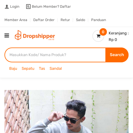
Login
Belum Member?
Daftar
Member Area
Daftar Order
Retur
Saldo
Panduan
0
Keranjang :
Rp 0
Search
Baju
Sepatu
Tas
Sandal