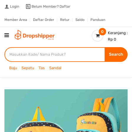
Login
Belum Member?
Daftar
Member Area
Daftar Order
Retur
Saldo
Panduan
0
Keranjang :
Rp 0
Search
Baju
Sepatu
Tas
Sandal