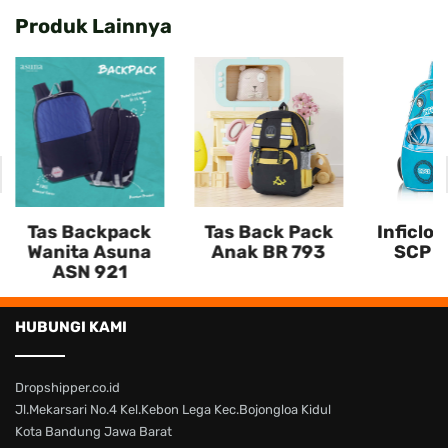
Produk Lainnya
Tas Backpack
Tas Back Pack
Inficlo 
Wanita Asuna
Anak BR 793
SCP I
ASN 921
HUBUNGI KAMI
Dropshipper.co.id
Jl.Mekarsari No.4 Kel.Kebon Lega Kec.Bojongloa Kidul
Kota Bandung Jawa Barat