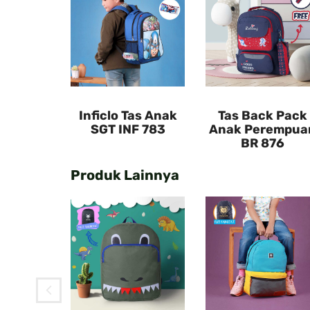
Inficlo Tas Anak
Tas Back Pack
SGT INF 783
Anak Perempua
BR 876
Produk Lainnya
k Pack
rempuan
76