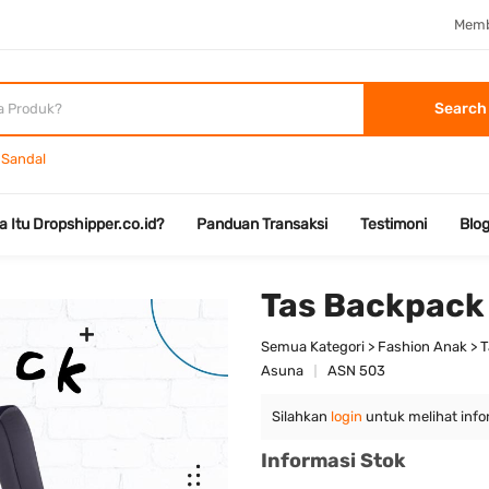
Memb
Search
Sandal
a Itu Dropshipper.co.id?
Panduan Transaksi
Testimoni
Blo
Tas Backpack
Semua Kategori > Fashion Anak > 
Asuna
ASN 503
Silahkan
login
untuk melihat info
Informasi Stok