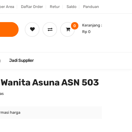
er Area
Daftar Order
Retur
Saldo
Panduan
Keranjang :
0
Rp 0
g
Jadi Supplier
 Wanita Asuna ASN 503
Tas
rmasi harga