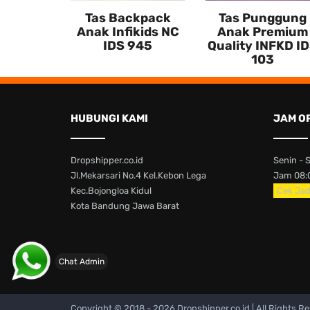
Tas Backpack
Tas Punggung
Anak Infikids NC
Anak Premium
IDS 945
Quality INFKD I
103
HUBUNGI KAMI
JAM O
Dropshipper.co.id
Senin - 
Jl.Mekarsari No.4 Kel.Kebon Lega
Jam 08:0
Kec.Bojongloa Kidul
Cek Jad
Kota Bandung Jawa Barat
Chat Admin
Copyright © 2018 -
2026 Dropshipper.co.id | All Rights R