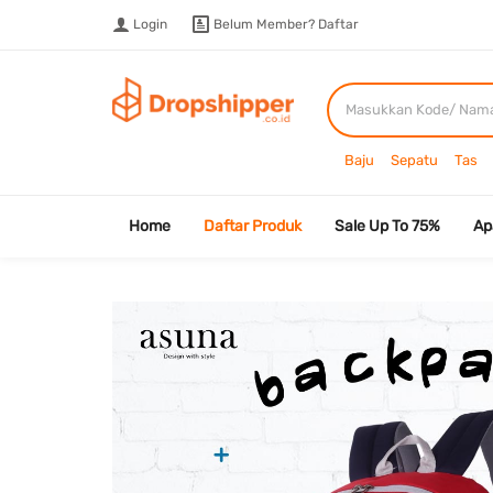
Login
Belum Member?
Daftar
Baju
Sepatu
Tas
Home
Daftar Produk
Sale Up To 75%
Ap