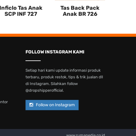
Inficlo Tas Anak
Tas Back Pack
SCP INF 727
Anak BR 726
FOLLOW INSTAGRAM KAMI
Setiap hari kami update informasi produk
terbaru, produk restok, tips & trik jualan dll
di Instagram. Silahkan follow
@dropshipperofficial.
entor
Follow on Instagram
www.rumapedia.co.id