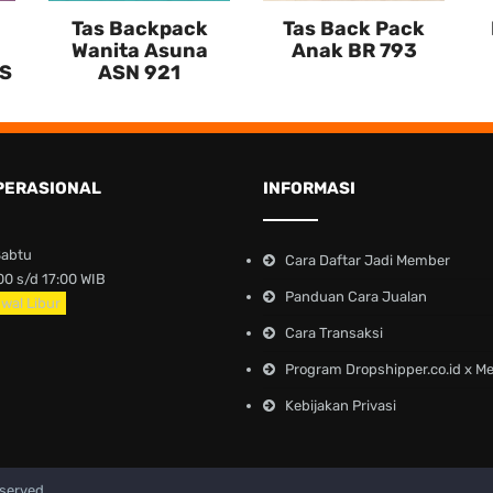
Tas Backpack
Tas Back Pack
Wanita Asuna
Anak BR 793
DS
ASN 921
PERASIONAL
INFORMASI
Sabtu
Cara Daftar Jadi Member
0 s/d 17:00 WIB
Panduan Cara Jualan
wal Libur
Cara Transaksi
Program Dropshipper.co.id x M
Kebijakan Privasi
eserved