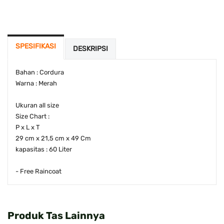
SPESIFIKASI
DESKRIPSI
Bahan : Cordura
Warna : Merah
Ukuran all size
Size Chart :
P x L x T
29 cm x 21,5 cm x 49 Cm
kapasitas : 60 Liter
- Free Raincoat
Produk Tas Lainnya