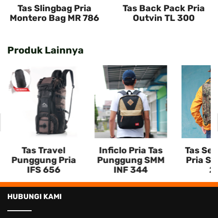
Tas Slingbag Pria
Tas Back Pack Pria
Montero Bag MR 786
Outvin TL 300
Produk Lainnya
Tas Travel
Inficlo Pria Tas
Tas Semi
Punggung Pria
Punggung SMM
Pria S
IFS 656
INF 344
2
HUBUNGI KAMI