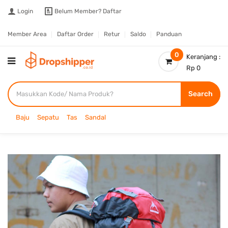
Login
Belum Member?
Daftar
Member Area
Daftar Order
Retur
Saldo
Panduan
0
Keranjang :
Rp 0
Search
Baju
Sepatu
Tas
Sandal