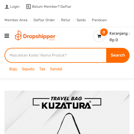
Login
Belum Member?
Daftar
Member Area
Daftar Order
Retur
Saldo
Panduan
0
Keranjang :
Rp 0
Search
Baju
Sepatu
Tas
Sandal