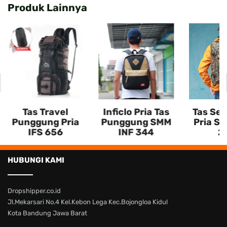
Produk Lainnya
Tas Travel
Inficlo Pria Tas
Tas Semi
Punggung Pria
Punggung SMM
Pria S
IFS 656
INF 344
2
HUBUNGI KAMI
Dropshipper.co.id
Jl.Mekarsari No.4 Kel.Kebon Lega Kec.Bojongloa Kidul
Kota Bandung Jawa Barat